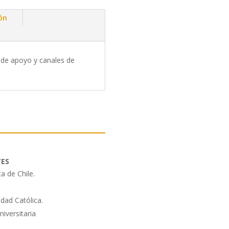
ión
al de apoyo y canales de
TES
a de Chile.
idad Católica.
niversitaria