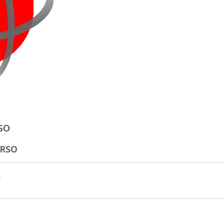
so
URSO
y