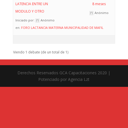
LATENCIA ENTRE UN
8 meses
MODULO Y OTRO
Anónimo
Iniciado por:
Anónimo
en:
FORO LACTANCIA MATERNA MUNICIPALIDAD DE MAFIL
Viendo 1 debate (de un total de 1)
Derechos Reservados GCA Capacitaciones 2020 |
Potenciado por Agencia Lzt