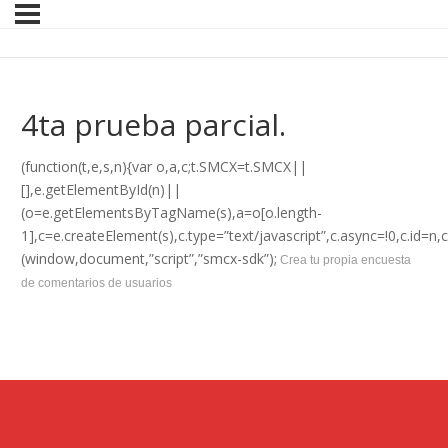
4ta prueba parcial.
(function(t,e,s,n){var o,a,c;t.SMCX=t.SMCX||
[],e.getElementById(n)||
(o=e.getElementsByTagName(s),a=o[o.length-
1],c=e.createElement(s),c.type=”text/javascript”,c.async=!0,c
(window,document,”script”,”smcx-sdk”);
Crea tu propia encuesta
de comentarios de usuarios